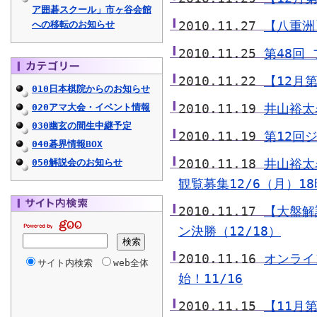
ア囲碁スクール」市ヶ谷会館
2010.11.27
【八重洲
への移転のお知らせ
2010.11.25
第48回
2010.11.22
【12月
010日本棋院からのお知らせ
2010.11.19
井山裕太
020アマ大会・イベント情報
030幽玄の間生中継予定
2010.11.19
第12回
040碁界情報BOX
2010.11.18
井山裕太
050解説会のお知らせ
観覧募集12/6（月）1
2010.11.17
【大盤解
ン決勝（12/18）
2010.11.16
オンライ
サイト内検索
web全体
始！11/16
2010.11.15
【11月