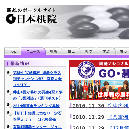
第8回 宝酒造杯 囲碁クラス
別チャンピオン戦 京都大会
（4/19）
井山4冠が将棋の羽生4冠と夢
の「8冠対談」(週刊ポスト)
2010.11.30
院生序列
2014年賞金ランキング昇段
【新刊】知識は力なり 定石
2010.11.29
【八重洲
を覚えよう （1/30発売）
有楽町囲碁センター「ジュニ
2010.11.29
【12月